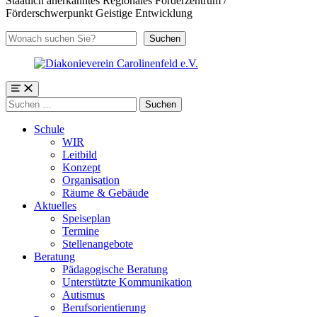
Staatlich anerkanntes Regionales Förderzentrum /
Förderschwerpunkt Geistige Entwicklung
Suchen
Suchen
Menü
Suchen
nach:
Schule
WIR
Leitbild
Konzept
Organisation
Räume & Gebäude
Aktuelles
Speiseplan
Termine
Stellenangebote
Beratung
Pädagogische Beratung
Unterstützte Kommunikation
Autismus
Berufsorientierung