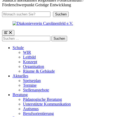
Staatlich anerkanntes Regionales Förderzentrum /
Förderschwerpunkt Geistige Entwicklung
Suchen
Suchen
Menü
Suchen
nach:
Schule
WIR
Leitbild
Konzept
Organisation
Räume & Gebäude
Aktuelles
Speiseplan
Termine
Stellenangebote
Beratung
Pädagogische Beratung
Unterstützte Kommunikation
Autismus
Berufsorientierung