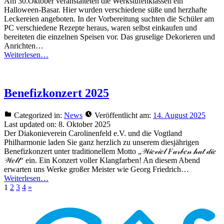
Am 30.Oktober veranstalteten die Werkstufenklassen ein
Halloween-Basar. Hier wurden verschiedene süße und herzhafte
Leckereien angeboten. In der Vorbereitung suchten die Schüler am
PC verschiedene Rezepte heraus, waren selbst einkaufen und
bereiteten die einzelnen Speisen vor. Das gruselige Dekorieren und
Anrichten…
Weiterlesen…
Benefizkonzert 2025
Categorized in:
News
Veröffentlicht am:
14. August 2025
Last updated on:
8. Oktober 2025
Der Diakonieverein Carolinenfeld e.V. und die Vogtland
Philharmonie laden Sie ganz herzlich zu unserem diesjährigen
Benefizkonzert unter traditionellem Motto „𝒲𝒾𝑒𝓋𝒾𝑒𝓁 𝐹𝒶𝓇𝒷𝑒𝓃 𝒽𝒶𝓉 𝒹𝒾𝑒
𝒲𝑒𝓁𝓉“ ein. Ein Konzert voller Klangfarben! An diesem Abend
erwarten uns Werke großer Meister wie Georg Friedrich…
Weiterlesen…
Page:
Page:
Page:
Page:
Nächste
1
2
3
4
»
Seite